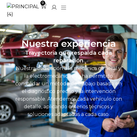
0
Nuestra experiencia
Trayectoria que respalda cada
reparación
Nuestra dedicación a la mecánica general y
la electromecánica nos ha permitido
consolidar un método de trabajo basado en
el diagnóstico preciso y la intervención
responsable. Atendemos cada vehículo con
detalle, aplicando criterios técnicos y
soluciones adaptadas a cada caso.